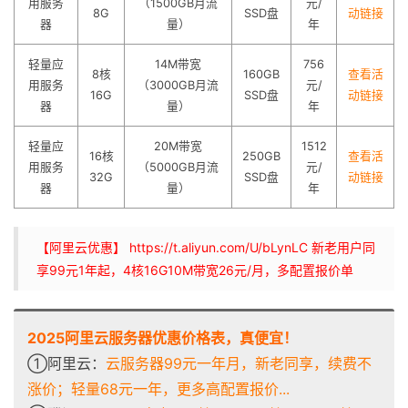
用服务
（1500GB月流
元/
8G
SSD盘
动链接
器
量）
年
轻量应
14M带宽
756
8核
160GB
查看活
用服务
（3000GB月流
元/
16G
SSD盘
动链接
器
量）
年
轻量应
20M带宽
1512
16核
250GB
查看活
用服务
（5000GB月流
元/
32G
SSD盘
动链接
器
量）
年
【阿里云优惠】 https://t.aliyun.com/U/bLynLC 新老用户同
享99元1年起，4核16G10M带宽26元/月，多配置报价单
2025阿里云服务器优惠价格表，真便宜！
①阿里云：
云服务器99元一年月，新老同享，续费不
涨价；轻量68元一年，更多高配置报价...