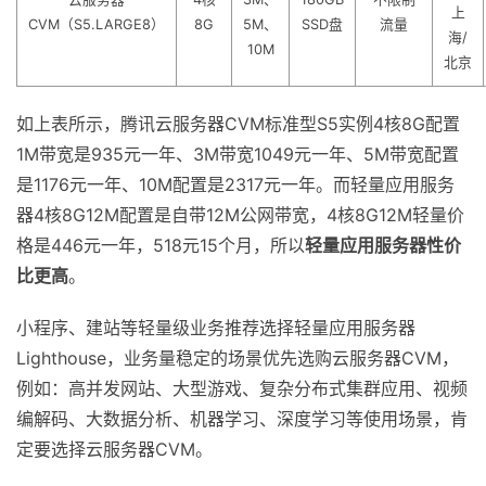
上
CVM（S5.LARGE8）
8G
5M、
SSD盘
流量
海/
10M
北京
如上表所示，腾讯云服务器CVM标准型S5实例4核8G配置
1M带宽是935元一年、3M带宽1049元一年、5M带宽配置
是1176元一年、10M配置是2317元一年。而轻量应用服务
器4核8G12M配置是自带12M公网带宽，4核8G12M轻量价
格是446元一年，518元15个月，所以
轻量应用服务器性价
比更高
。
小程序、建站等轻量级业务推荐选择轻量应用服务器
Lighthouse，业务量稳定的场景优先选购云服务器CVM，
例如：高并发网站、大型游戏、复杂分布式集群应用、视频
编解码、大数据分析、机器学习、深度学习等使用场景，肯
定要选择云服务器CVM。