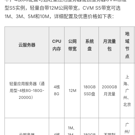
型S5实例，轻量自带12M公网带宽，CVM S5带宽可选
1M、3M、5M和10M，详细配置及优惠价格如下表：
地
CPU
公网
系统
月流量
域
云服务器
内存
带宽
盘
包
节
点
上
轻量应用服务器（通
海、
4核
180GB
2000GB
用型-4核8G-180G-
12M
广
8G
SSD盘
月流量
2000G）
州、
北京
广
1M、
州/
云服务器
4核
3M、
180GB
不限制