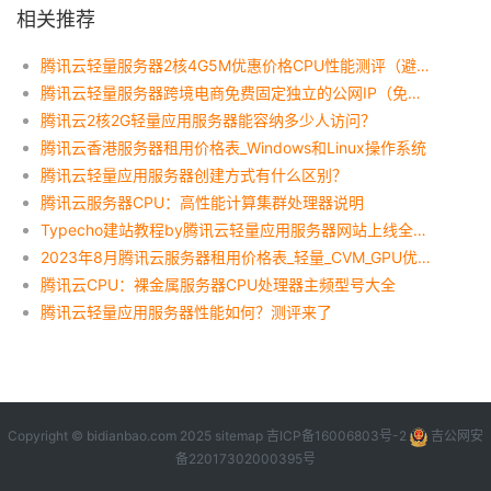
相关推荐
腾讯云轻量服务器2核4G5M优惠价格CPU性能测评（避坑指南）
腾讯云轻量服务器跨境电商免费固定独立的公网IP（免备案）
腾讯云2核2G轻量应用服务器能容纳多少人访问？
腾讯云香港服务器租用价格表_Windows和Linux操作系统
腾讯云轻量应用服务器创建方式有什么区别？
腾讯云服务器CPU：高性能计算集群处理器说明
Typecho建站教程by腾讯云轻量应用服务器网站上线全流程
2023年8月腾讯云服务器租用价格表_轻量_CVM_GPU优惠活动
腾讯云CPU：裸金属服务器CPU处理器主频型号大全
腾讯云轻量应用服务器性能如何？测评来了
Copyright © bidianbao.com 2025
sitemap
吉ICP备16006803号-2
吉公网安
备22017302000395号