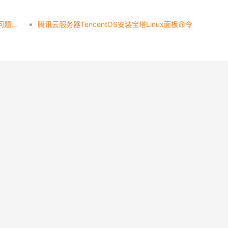
腾讯云TencentOS Server镜像操作系统介绍_常见问题解答
腾讯云服务器TencentOS安装宝塔Linux面板命令