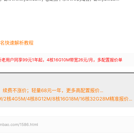
名快速解析教程
bLynLC 新老用户同享99元1年起，4核16G10M带宽26元/月，多配置报价单
续费不涨价；轻量68元一年，更多高配置报价...
2核4G5M/4核8G12M/8核16G18M/16核32G28M精准报价...
o.com/1586.html