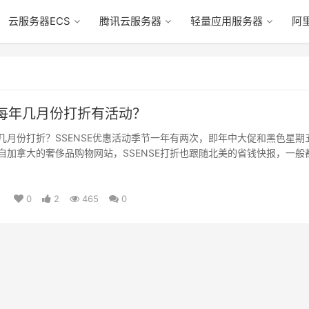
云服务器ECS
腾讯云服务器
轻量应用服务器
阿
SE每年几月份打折有活动？
一般几月份打折？SSENSE优惠活动季节一年有两次，即年中大促和黑色星期
是来自加拿大的奢侈品购物网站，SSENSE打折也跟随北美的省钱快报，一般
日
0
2
465
0