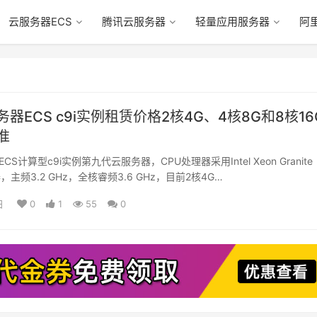
云服务器ECS
腾讯云服务器
轻量应用服务器
阿
器ECS c9i实例租赁价格2核4G、4核8G和8核16
准
S计算型c9i实例第九代云服务器，CPU处理器采用Intel Xeon Granite
器，主频3.2 GHz，全核睿频3.6 GHz，目前2核4G…
日
0
1
55
0