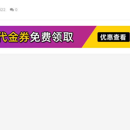
322
0