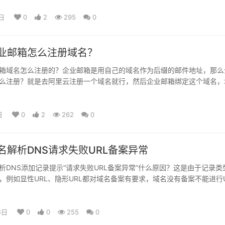
日
0
2
295
0
业邮箱怎么注册域名？
箱域名怎么注册的？企业邮箱是用自己的域名作为后缀的邮件地址，那么
么注册？就是去阿里云注册一个域名就行，然后企业邮箱绑定这个域名，
NAM…
日
0
2
262
0
名解析DNS请求失败URL备案异常
析DNS添加记录提示“请求失败URL备案异常”什么原因？这是由于记录类
，例如显性URL、隐形URL都对域名备案有要求，域名没有备案不能进行U
4日
0
0
255
0