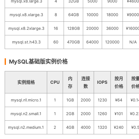
mysql.x8.large.3
4
32GB
5000
9000
¥4600
mysql.x8.xlarge.3
8
64GB
10000
18000
¥9000
mysql.x8.2xlarge.3
16
128GB
20000
36000
¥1600
mysql.st.h43.3
60
470GB
64000
120000
N/A
MySQL基础版实例价格
内
连接
按月
按
实例规格
CPU
IOPS
存
数
价格
价
mysql.n1.micro.1
1
1GB
2000
1230
¥64
¥0.1
mysql.n2.small.1
1
2GB
2000
1260
¥101
¥0.2
mysql.n2.medium.1
2
4GB
4000
1320
¥240
¥0.