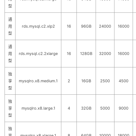
型
通
用
rds.mysql.c2.xlp2
16
96GB
24000
16000
型
通
用
rds.mysql.c2.2xlarge
16
128GB
32000
16000
型
独
享
mysqlro.x8.medium.1
2
16GB
2500
4500
型
独
享
mysqlro.x8.large.1
4
32GB
5000
9000
型
独
享
mysqlro.x8.xlarge.1
8
64GB
10000
18000