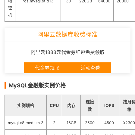
物
rds.mysql.st.d13
30
220GB
64000
20000
理
机
阿里云数据库收费标准
阿里云1888元代金券红包免费领取
代金券领取
活动查看
MySQL金融版实例价格
连接
按月
实例规格
CPU
内存
IOPS
数
格
mysql.x8.medium.3
2
16GB
2500
4500
¥2300