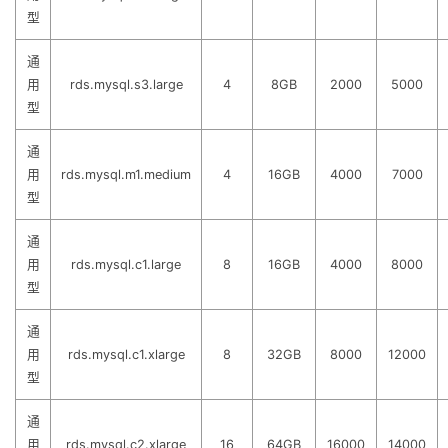
型
通
用
rds.mysql.s3.large
4
8GB
2000
5000
型
通
用
rds.mysql.m1.medium
4
16GB
4000
7000
型
通
用
rds.mysql.c1.large
8
16GB
4000
8000
型
通
用
rds.mysql.c1.xlarge
8
32GB
8000
12000
型
通
用
rds.mysql.c2.xlarge
16
64GB
16000
14000