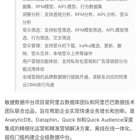
据集、RFM模型、AIPL模型、行为数据集
洞察分析：支持透视分析、RFM分析、AIPL分析、受众
分析
受众筛选：支持标签筛选、RFM模型筛选、AIPL模型筛
选、行为筛选、交叉筛选
受众管理：支持受众的下载、kafka推送、更新、删
除、受众交并、本地受众上传等操作
用户营销功能体验：支持私有化营销和广告营销部分功
能试用体验
全域营销的品牌数据银行链路开通，请联系对应的阿里
云CBM进行沟通
敏捷数据中台项目是阿里云数据库团队和阿里巴巴数据技术
团队联合出品，旨在帮助企业实现快速业务增长和创新。是
AnalyticDB，Dataphin，Quick BI和Quick Audience深度
集成的精细化运营和精准营销解决方案，离线在线一体化，
超低门槛构建企业级数据中台。