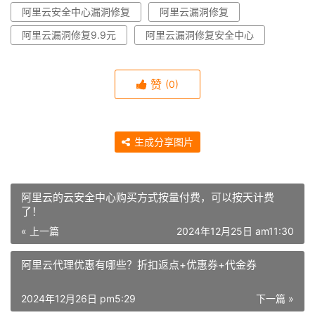
阿里云安全中心漏洞修复
阿里云漏洞修复
阿里云漏洞修复9.9元
阿里云漏洞修复安全中心
赞
(0)
生成分享图片
阿里云的云安全中心购买方式按量付费，可以按天计费
了！
« 上一篇
2024年12月25日 am11:30
阿里云代理优惠有哪些？折扣返点+优惠券+代金券
2024年12月26日 pm5:29
下一篇 »