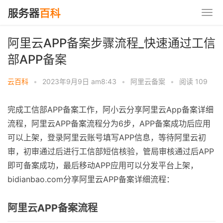
阿里云APP备案步骤流程_快速通过工信
部APP备案
云百科
•
2023年9月9日 am8:43
•
阿里云备案
•
阅读 109
完成工信部APP备案工作，阿小云分享阿里云App备案详细
流程，阿里云APP备案流程分为6步，APP备案成功后应用
可以上架，登录阿里云账号填写APP信息，等待阿里云初
审，初审通过后进行工信部短信核验，管局审核通过后APP
即可备案成功，最后移动APP应用可以分发平台上架，
bidianbao.com分享阿里云APP备案详细流程：
阿里云APP备案流程