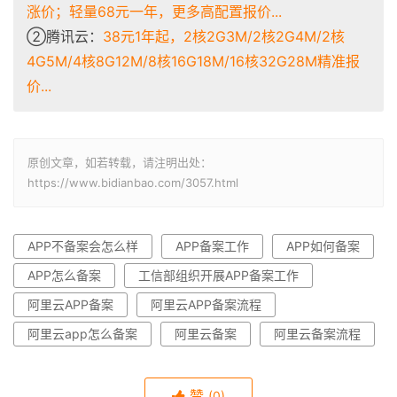
涨价；轻量68元一年，更多高配置报价...
②腾讯云：
38元1年起，2核2G3M/2核2G4M/2核
4G5M/4核8G12M/8核16G18M/16核32G28M精准报
价...
原创文章，如若转载，请注明出处：
https://www.bidianbao.com/3057.html
APP不备案会怎么样
APP备案工作
APP如何备案
APP怎么备案
工信部组织开展APP备案工作
阿里云APP备案
阿里云APP备案流程
阿里云app怎么备案
阿里云备案
阿里云备案流程
赞
(0)