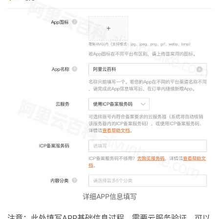
详细APP信息填写
注意：此处填写APP基础信息过程，需要云服务验证，可以