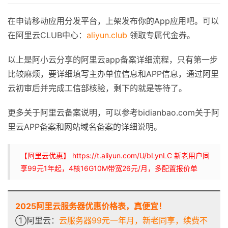
在申请移动应用分发平台，上架发布你的App应用吧。可以
在阿里云CLUB中心：
aliyun.club
领取专属代金券。
以上是阿小云分享的阿里云app备案详细流程，只有第一步
比较麻烦，要详细填写主办单位信息和APP信息，通过阿里
云初审后并完成工信部核验，剩下的就是等待了。
更多关于阿里云备案说明，可以参考bidianbao.com关于阿
里云APP备案和网站域名备案的详细说明。
【阿里云优惠】 https://t.aliyun.com/U/bLynLC 新老用户同
享99元1年起，4核16G10M带宽26元/月，多配置报价单
2025阿里云服务器优惠价格表，真便宜！
①阿里云：
云服务器99元一年月，新老同享，续费不