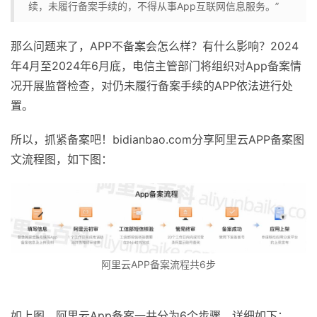
续，未履行备案手续的，不得从事App互联网信息服务。”
那么问题来了，APP不备案会怎么样？有什么影响？2024
年4月至2024年6月底，电信主管部门将组织对App备案情
况开展监督检查，对仍未履行备案手续的APP依法进行处
置。
所以，抓紧备案吧！bidianbao.com分享阿里云APP备案图
文流程图，如下图：
阿里云APP备案流程共6步
如上图，阿里云App备案一共分为6个步骤，详细如下：