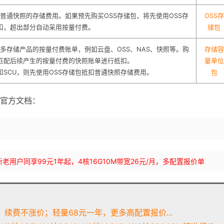
普通快照的存储费用。如果预先购买OSS存储包，将先使用OSS存
OSS存
扣，超出部分自动采用按量付费。
储包
多存储产品的按量付费账单，例如云盘、OSS、NAS、快照等。购
存储容
动匹配后续产生的按量付费的快照账单进行抵扣。
量单位
和SCU，则先使用OSS存储包抵扣普通快照存储费用。
包
官方文档：
bLynLC 新老用户同享99元1年起，4核16G10M带宽26元/月，多配置报价单
续费不涨价；轻量68元一年，更多高配置报价...