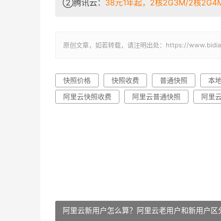
②腾讯云：
38元1年起，2核2G3M/2核2G4M/
原创文章，如若转载，请注明出处：https://www.bidianba
快照价格
快照收费
普通快照
本
阿里云快照收费
阿里云普通快照
阿里
阿里云新用户怎么算？阿里云老用户和新用户区