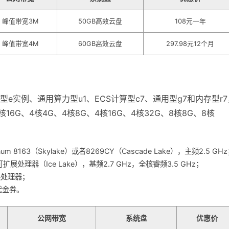
峰值带宽3M
50GB高效云盘
108元一年
峰值带宽4M
60GB高效云盘
297.98元12个月
e实例、通用算力型u1、ECS计算型c7、通用型g7和内存型r7
16G、4核4G、4核8G、4核16G、4核32G、8核8G、8核
num 8163（Skylake）或者8269CY（Cascade Lake），主频2.5 GH
n可扩展处理器（Ice Lake），基频2.7 GHz，全核睿频3.5 GHz；
扩展处理器；
代金券。
公网带宽
系统盘
优惠价