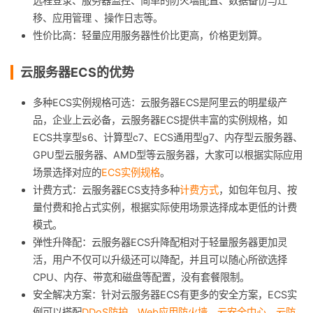
远程登录、服务器监控、简单的防火墙配置、数据备份与迁
移、应用管理 、操作日志等。
性价比高：轻量应用服务器性价比更高，价格更划算。
云服务器ECS的优势
多种ECS实例规格可选：云服务器ECS是阿里云的明星级产
品，企业上云必备，云服务器ECS提供丰富的实例规格，如
ECS共享型s6、计算型c7、ECS通用型g7、内存型云服务器、
GPU型云服务器、AMD型等云服务器，大家可以根据实际应用
场景选择对应的
ECS实例规格
。
计费方式：云服务器ECS支持多种
计费方式
，如包年包月、按
量付费和抢占式实例，根据实际使用场景选择成本更低的计费
模式。
弹性升降配：云服务器ECS升降配相对于轻量服务器更加灵
活，用户不仅可以升级还可以降配，并且可以随心所欲选择
CPU、内存、带宽和磁盘等配置，没有套餐限制。
安全解决方案：针对云服务器ECS有更多的安全方案，ECS实
例可以搭配
DDoS防护
、
Web应用防火墙
、
云安全中心
、
云防