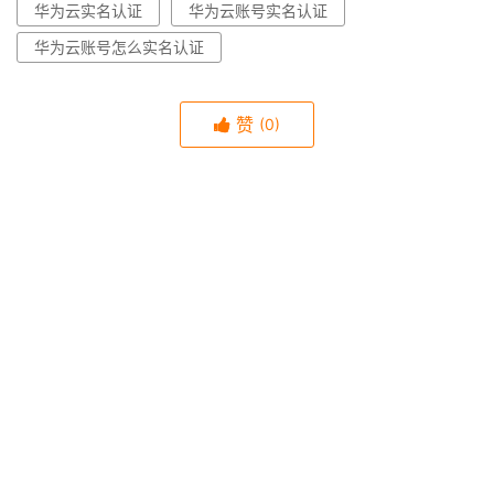
华为云实名认证
华为云账号实名认证
华为云账号怎么实名认证
赞
(0)
生成分享图片
CentOS 8生命周期结束停止维护替代最优解决方案
« 上一篇
2022年4月30日 pm5:43
华为云服务器区域和可用区分布表、测速以及选择方法
2022年5月3日 am11:48
下一篇 »